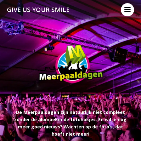
a
GIVE US YOUR SMILE
De Meerpaaldagen zijn natuurlijk niet compleet
zonder de alombekende fotohokjes. En wil je nóg
meer goed nieuws? Wachten op de foto’s, dat
hoeft niet meer!